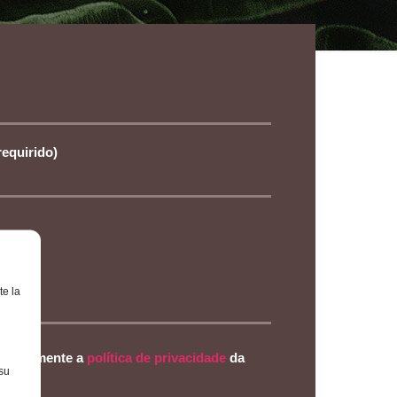
requirido)
te la
expresamente a
política de privacidade
da
su