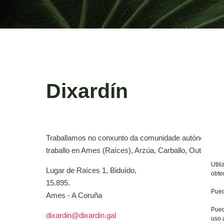
Dixardín
Traballamos no conxunto da comunidade autónoma e 
traballo en Ames (Raíces), Arzúa, Carballo, Outes e L
Util
Lugar de Raíces 1, Biduído,
obte
15.895.
Pued
Ames - A Coruña
Pued
dixardin@dixardin.gal
uso 