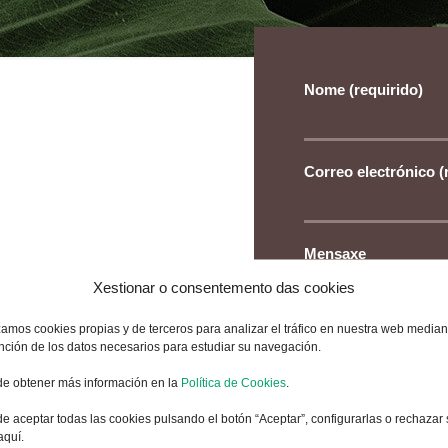
Nome (requirido)
Correo electrónico (
Mensaxe
contamos con 5 centros de
Xestionar o consentemento das cookies
axe
izamos cookies propias y de terceros para analizar el tráfico en nuestra web median
nción de los datos necesarios para estudiar su navegación.
e obtener más información en la
Política de Cookies
.
Lin e acepto 
e aceptar todas las cookies pulsando el botón “Aceptar”, configurarlas o rechazar 
páxina web.
aquí.